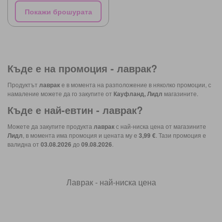
Покажи брошурата
Къде е на промоция -
лаврак
?
Продуктът
лаврак
е в момента на разположение в няколко промоции, с
намаление можете да го закупите от
Кауфланд, Лидл
магазините.
Къде е най-евтин -
лаврак
?
Можете да закупите продукта
лаврак
с най-ниска цена от магазините
Лидл
, в момента има промоция и цената му е
3,99 €
. Тази промоция е
валидна от
03.08.2026
до
09.08.2026
.
Лаврак - най-ниска цена