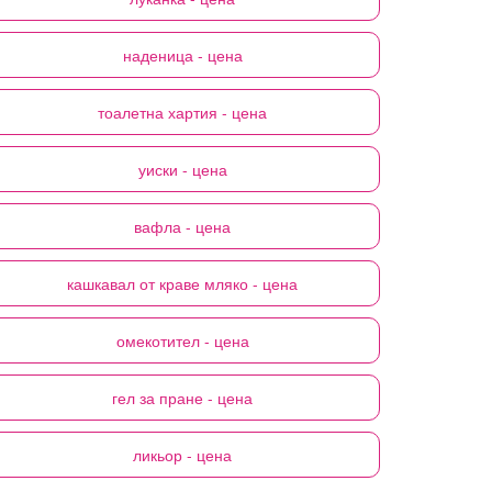
наденица
- цена
тоалетна хартия
- цена
уиски
- цена
вафла
- цена
кашкавал от краве мляко
- цена
омекотител
- цена
гел за пране
- цена
ликьор
- цена