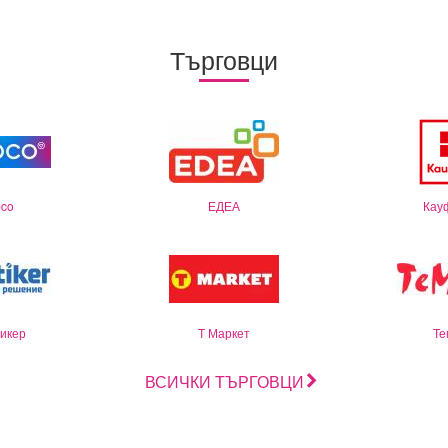
Търговци
co
ЕДЕА
Кау
икер
Т Маркет
Те
ВСИЧКИ ТЪРГОВЦИ