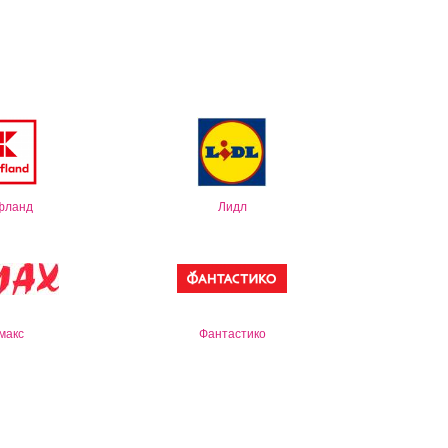
фланд
Лидл
макс
Фантастико