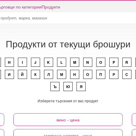
ърговци по категории
Продукти
Продукти от текущи брошури
H
I
J
K
L
M
N
O
P
R
И
Й
К
Л
М
Н
О
П
Р
С
Ъ
Ю
Я
Изберете търсения от вас продукт
вино
- цена
газирана напитка
- цена