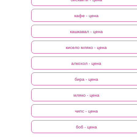
кафе
- цена
кашкавал
- цена
кисело мляко
- цена
алкохол
- цена
бира
- цена
мляко
- цена
чипс
- цена
боб
- цена