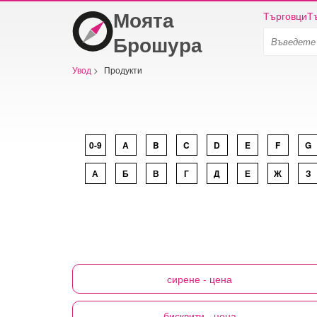
Моята
Търговци
Т
Брошура
Увод
>
Продукти
0-9
A
B
C
D
E
F
G
А
Б
В
Г
Д
Е
Ж
З
сирене
- цена
бисквити
- цена