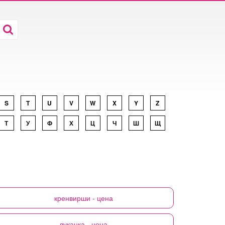
S
T
U
V
W
X
Y
Z
Т
У
Ф
Х
Ц
Ч
Ш
Щ
кренвирши
- цена
луканка
- цена