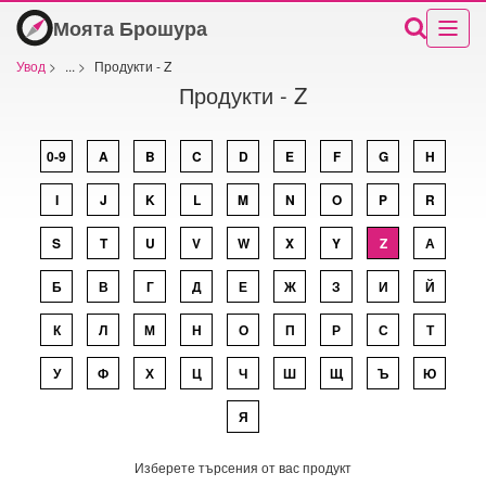
Моята Брошура
Увод
>
...
>
Продукти - Z
Продукти - Z
0-9
A
B
C
D
E
F
G
H
I
J
K
L
M
N
O
P
R
S
T
U
V
W
X
Y
Z
А
Б
В
Г
Д
Е
Ж
З
И
Й
К
Л
М
Н
О
П
Р
С
Т
У
Ф
Х
Ц
Ч
Ш
Щ
Ъ
Ю
Я
Изберете търсения от вас продукт