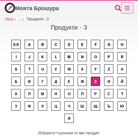
Моята Брошура
Увод
>
...
>
Продукти - З
Продукти - З
0-9
A
B
C
D
E
F
G
H
I
J
K
L
M
N
O
P
R
S
T
U
V
W
X
Y
Z
А
Б
В
Г
Д
Е
Ж
З
И
Й
К
Л
М
Н
О
П
Р
С
Т
У
Ф
Х
Ц
Ч
Ш
Щ
Ъ
Ю
Я
Изберете търсения от вас продукт