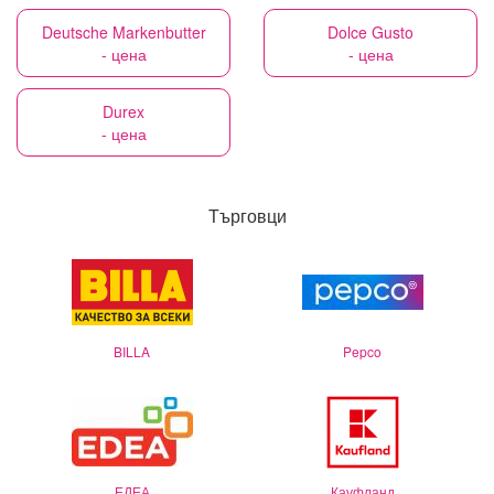
Deutsche Markenbutter
Dolce Gusto
- цена
- цена
Durex
- цена
Търговци
BILLA
Pepco
ЕДЕА
Кауфланд