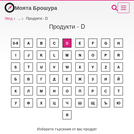
Моята Брошура
Увод
>
...
>
Продукти - D
Продукти - D
0-9
A
B
C
D
E
F
G
H
I
J
K
L
M
N
O
P
R
S
T
U
V
W
X
Y
Z
А
Б
В
Г
Д
Е
Ж
З
И
Й
К
Л
М
Н
О
П
Р
С
Т
У
Ф
Х
Ц
Ч
Ш
Щ
Ъ
Ю
Я
Изберете търсения от вас продукт