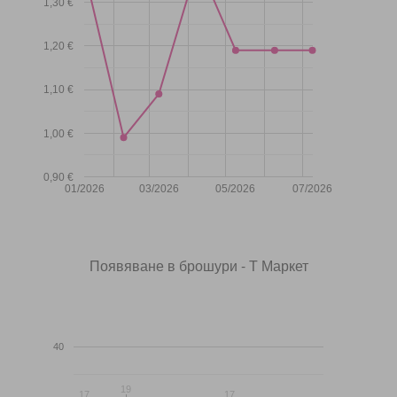
1,30 €
1,20 €
1,10 €
1,00 €
0,90 €
01/2026
03/2026
05/2026
07/2026
Появяване в брошури - Т Маркет
40
19
19
17
17
17
17