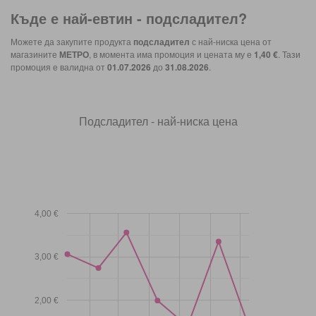
Къде е най-евтин -
подсладител
?
Можете да закупите продукта
подсладител
с най-ниска цена от
магазините
МЕТРО
, в момента има промоция и цената му е
1,40 €
. Тази
промоция е валидна от
01.07.2026
до
31.08.2026
.
Подсладител - най-ниска цена
4,00 €
3,00 €
2,00 €