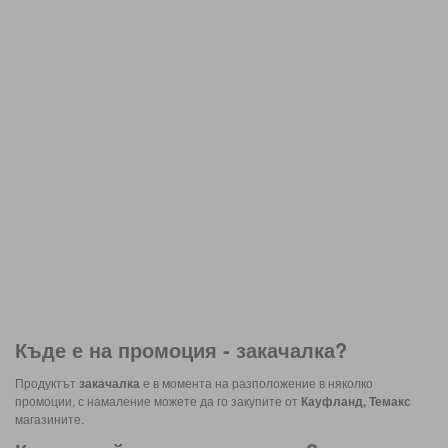
Къде е на промоция -
закачалка
?
Продуктът
закачалка
е в момента на разположение в няколко
промоции, с намаление можете да го закупите от
Кауфланд, Темакс
магазините.