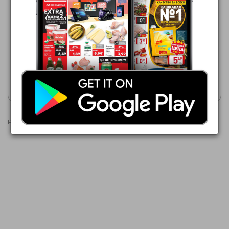
Темакс
24.07.2026 - 13.08.2026
Кауфланд
1,99 €
03.08.2026 - 09.08.2026
10,99 €
Единична закачалка
Закачалка за дрехи
Покажи брошурата
Покажи брошурата
Реклами