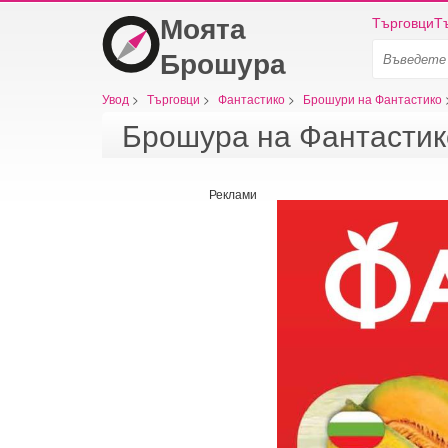
Моята
Търговци
Т
Брошура
Увод
>
Търговци
>
Фантастико
>
Брошури на Фантастико
Реклами