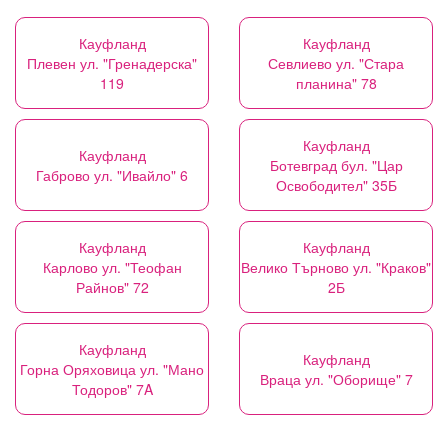
Кауфланд
Кауфланд
Плевен ул. "Гренадерска"
Севлиево ул. "Стара
119
планина" 78
Кауфланд
Кауфланд
Ботевград бул. "Цар
Габрово ул. "Ивайло" 6
Освободител" 35Б
Кауфланд
Кауфланд
Карлово ул. "Теофан
Велико Търново ул. "Краков"
Райнов" 72
2Б
Кауфланд
Кауфланд
Горна Оряховица ул. "Мано
Враца ул. "Оборище" 7
Тодоров" 7A