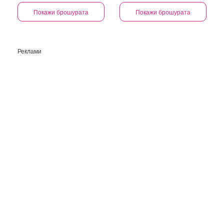
KAUFLAND!
Покажи брошурата
Покажи брошурата
Реклами