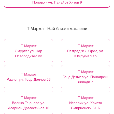
Попово - ул. Панайот Хитов 9
Т Маркет - Най-близки магазини
Т Маркет
Т Маркет
Омуртаг ул. Цар
Разград ж.к. Орел, ул.
Освободител 33
Юмрукчал 15
Т Маркет
Т Маркет
Гоце Делчев ул. Панаирски
Разлог ул. Гоце Делчев 53
Ливади 7
Т Маркет
Т Маркет
Велико Търново ул.
Исперих ул. Христо
Иларион Драгостинов 16
Смирненски 61 Б