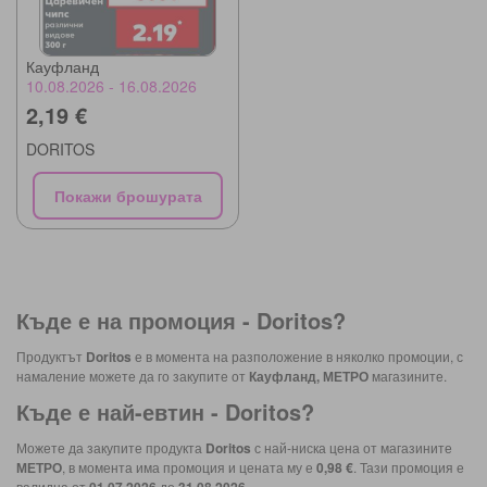
Кауфланд
10.08.2026 - 16.08.2026
2,19 €
DORITOS
Покажи брошурата
Къде е на промоция -
Doritos
?
Продуктът
Doritos
е в момента на разположение в няколко промоции, с
намаление можете да го закупите от
Кауфланд, МЕТРО
магазините.
Къде е най-евтин -
Doritos
?
Можете да закупите продукта
Doritos
с най-ниска цена от магазините
МЕТРО
, в момента има промоция и цената му е
0,98 €
. Тази промоция е
валидна от
до
.