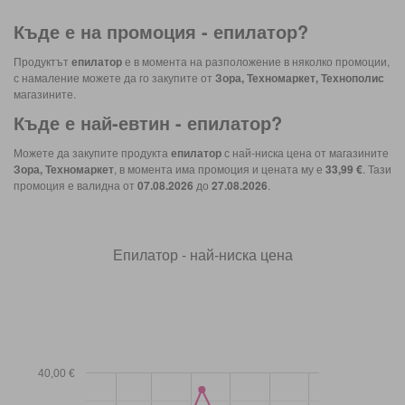
Къде е на промоция -
епилатор
?
Продуктът
епилатор
е в момента на разположение в няколко промоции,
с намаление можете да го закупите от
Зора, Техномаркет, Технополис
магазините.
Къде е най-евтин -
епилатор
?
Можете да закупите продукта
епилатор
с най-ниска цена от магазините
Зора, Техномаркет
, в момента има промоция и цената му е
33,99 €
. Тази
промоция е валидна от
07.08.2026
до
27.08.2026
.
Епилатор - най-ниска цена
40,00 €