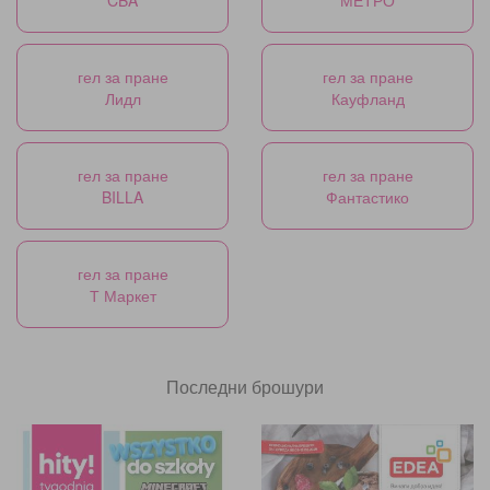
гел за пране
гел за пране
Лидл
Кауфланд
гел за пране
гел за пране
BILLA
Фантастико
гел за пране
Т Маркет
Последни брошури