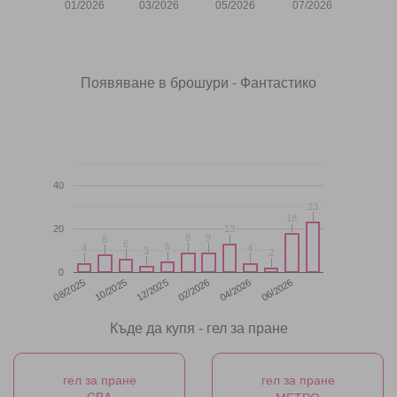
01/2026
03/2026
05/2026
07/2026
Появяване в брошури - Фантастико
40
23
23
18
18
20
13
13
9
9
9
9
8
8
6
6
5
5
4
4
4
4
3
3
2
2
0
12/2025
06/2026
08/2025
02/2026
10/2025
04/2026
Къде да купя - гел за пране
гел за пране
гел за пране
CBA
МЕТРО