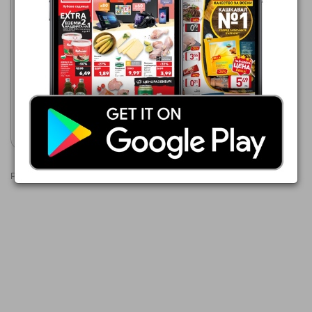
Кауфланд
03.08.2026 - 09.08.2026
0,75 €
Хляб със семена
Покажи брошурата
Реклами