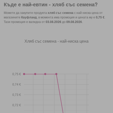
Къде е най-евтин -
хляб със семена
?
Можете да закупите продукта
хляб със семена
с най-ниска цена от
магазините
Кауфланд
, в момента има промоция и цената му е
0,75 €
.
Тази промоция е валидна от
03.08.2026
до
09.08.2026
.
Хляб със семена - най-ниска цена
0,75 €
0,74 €
0,73 €
0,72 €