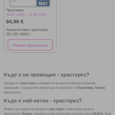
Практикер
30.07.2026 - 19.08.2026
84,99 €
Акумулаторен храсторез
GC-CH 1855/1
Покажи брошурата
Къде е на промоция -
храсторез
?
Продуктът
храсторез
е в момента на разположение в няколко
промоции, с намаление можете да го закупите от
Практикер, Темакс
магазините.
Къде е най-евтин -
храсторез
?
Можете да закупите продукта
храсторез
с най-ниска цена от
магазините
Темакс
, в момента има промоция и цената му е
39,99 €
. Тази