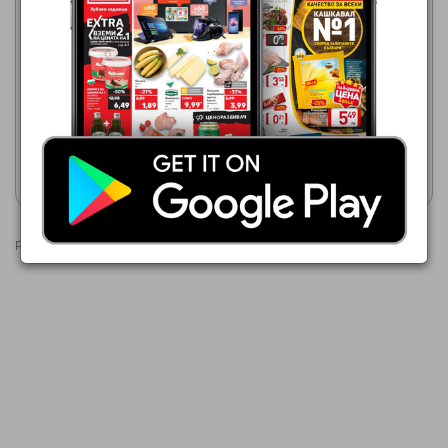
39,99 €
Практикер
ЕЛЕКТРИЧЕСКИ
30.07.2026 - 19.08.2026
ХРАСТОРЕЗ
44,99 €
Електрически храсторез
RD-HT08
Покажи брошурата
Покажи брошурата
Реклами