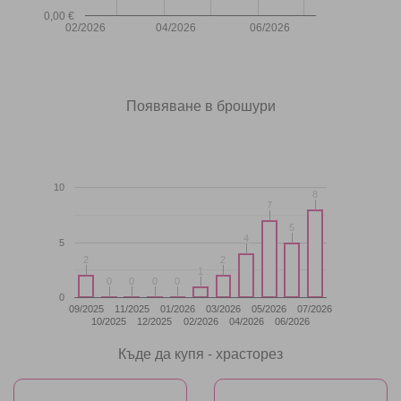
0,00 €
02/2026
04/2026
06/2026
Появяване в брошури
10
8
8
7
7
5
5
4
4
5
2
2
2
2
1
1
0
0
0
0
0
0
0
0
0
09/2025
11/2025
01/2026
03/2026
05/2026
07/2026
10/2025
12/2025
02/2026
04/2026
06/2026
Къде да купя - храсторез