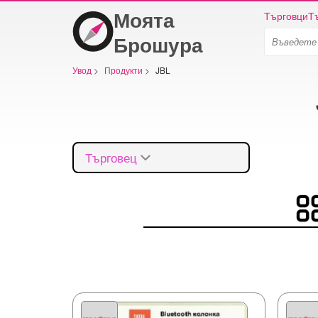
Моята
Търговци
Т
Брошура
Увод
>
Продукти
>
JBL
Търговец