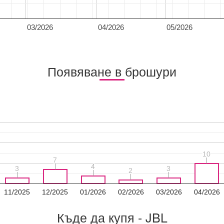
03/2026
04/2026
05/2026
Появяване в брошури
10
10
7
7
4
4
3
3
3
3
2
2
11/2025
12/2025
01/2026
02/2026
03/2026
04/2026
Къде да купя - JBL