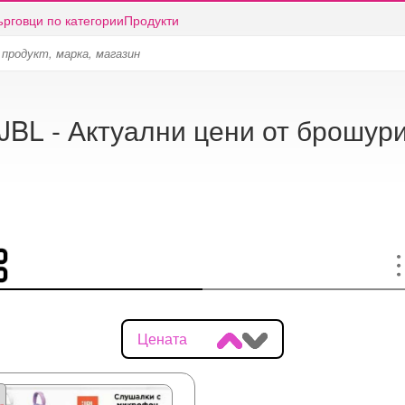
ърговци по категории
Продукти
JBL - Актуални цени от брошур
Цената