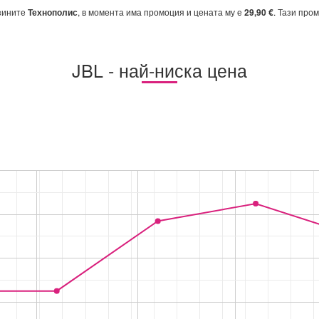
азините
Технополис
, в момента има промоция и цената му е
29,90 €
. Тази про
JBL - най-ниска цена