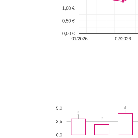
1,00 €
0,50 €
0,00 €
01/2026
02/2026
4
4
5,0
3
3
2
2
2,5
0,0