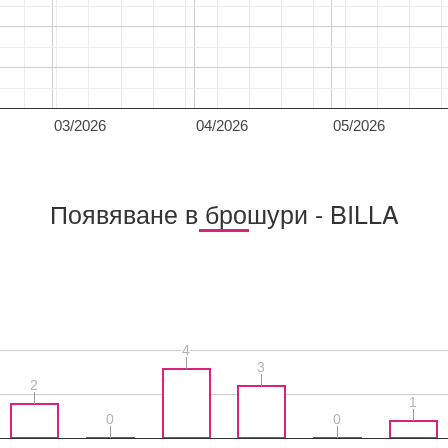
03/2026
04/2026
05/2026
Появяване в брошури - BILLA
4
4
3
3
2
2
1
1
0
0
0
0