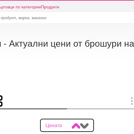
ърговци по категории
Продукти
 - Актуални цени от брошури н
Цената