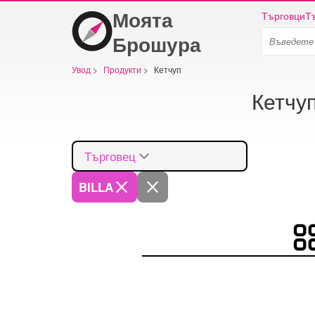
Моята
Търговци
Т
Брошура
Увод
>
Продукти
>
Кетчуп
Кетчуп
Търговец
BILLA