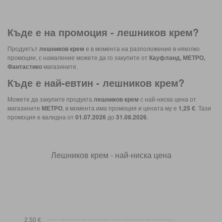
Къде е на промоция -
лешников крем
?
Продуктът
лешников крем
е в момента на разположение в няколко
промоции, с намаление можете да го закупите от
Кауфланд, МЕТРО,
Фантастико
магазините.
Къде е най-евтин -
лешников крем
?
Можете да закупите продукта
лешников крем
с най-ниска цена от
магазините
МЕТРО
, в момента има промоция и цената му е
1,25 €
. Тази
промоция е валидна от
01.07.2026
до
31.08.2026
.
Лешников крем - най-ниска цена
2,50 €