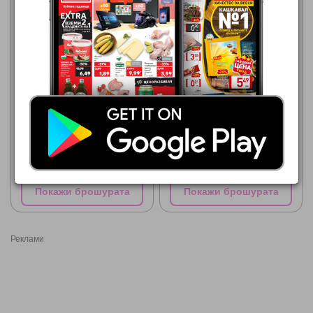
МЕТРО
МЕТРО
01.07.2026 - 31.08.2026
01.07.2026 - 31.08.2026
2,29 €
1,25 €
FINE LIFE Какаов крем с
NUCREMA Крем
лешници
Покажи брошурата
Покажи брошурата
Реклами