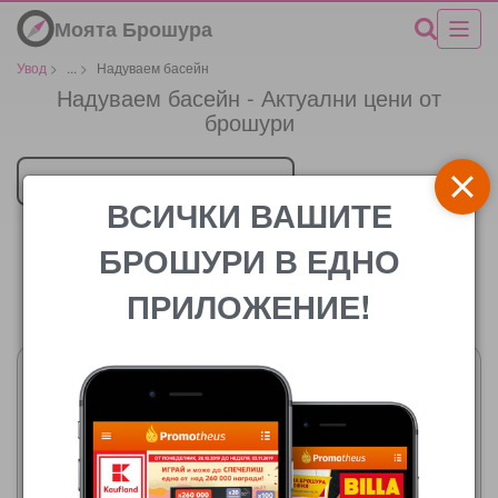
Моята Брошура
Увод
>
...
>
Надуваем басейн
Надуваем басейн - Актуални цени от
брошури
Търговец
ВСИЧКИ ВАШИТЕ
БРОШУРИ В ЕДНО
ПРИЛОЖЕНИЕ!
Цената
Темакс
24.07.2026 - 13.08.2026
Темакс