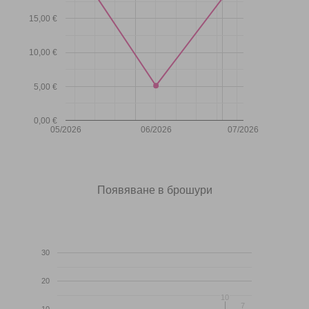
15,00 €
10,00 €
5,00 €
0,00 €
05/2026
06/2026
07/2026
Появяване в брошури
30
20
10
10
7
7