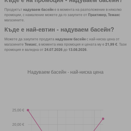
Продуктът
надуваем басейн
е в момента на разположение в няколко
промоции, с намаление можете да го закупите от
Практикер, Темакс
магазините.
Къде е най-евтин -
надуваем басейн
?
Можете да закупите продукта
надуваем басейн
с най-ниска цена от
магазините
Темакс
, в момента има промоция и цената му е
21,99 €
. Тази
промоция е валидна от
24.07.2026
до
13.08.2026
.
Надуваем басейн - най-ниска цена
25,00 €
20,00 €