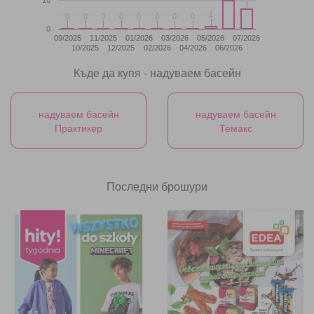
10
1
1
0
0
0
0
0
0
0
0
0
0
0
0
0
0
0
0
0
09/2025
11/2025
01/2026
03/2026
05/2026
07/2026
10/2025
12/2025
02/2026
04/2026
06/2026
Къде да купя - надуваем басейн
надуваем басейн
надуваем басейн
Практикер
Темакс
Последни брошури