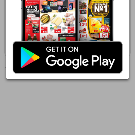
2,59 €
BILLA
06.08.2026 - 12.08.2026
Натурален сок OLYMPUS
2,55 €
OLYMPUS Натурален сок
ябълка, морков и портокал
Покажи брошурата
Покажи брошурата
Реклами