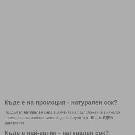
Къде е на промоция -
натурален сок
?
Продуктът
натурален сок
е в момента на разположение в няколко
промоции, с намаление можете да го закупите от
BILLA, ЕДЕА
магазините.
Къде е най-евтин -
натурален сок
?