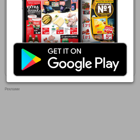
06.08.2026 - 12.08.2026
2,19 €
Сельодка VICI
МЕТРО
01.07.2026 - 31.08.2026
3,14 €
METRO CHEF Сельодка с
подправки
Покажи брошурата
Покажи брошурата
Реклами