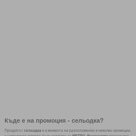
Къде е на промоция -
сельодка
?
Продуктът
сельодка
е в момента на разположение в няколко промоции,
с намаление можете да го закупите от
МЕТРО, Фантастико
магазините.