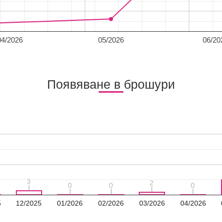
04/2026
05/2026
06/20
Появяване в брошури
3
3
2
2
0
0
0
0
0
0
5
12/2025
01/2026
02/2026
03/2026
04/2026