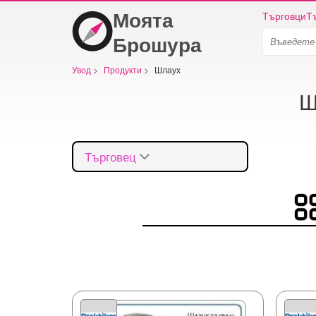
Моята
Търговци
Т
Брошура
Увод
>
Продукти
>
Шлаух
Ш
Търговец