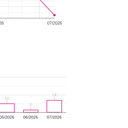
26
07/2026
14
14
10
10
3
3
05/2026
06/2026
07/2026