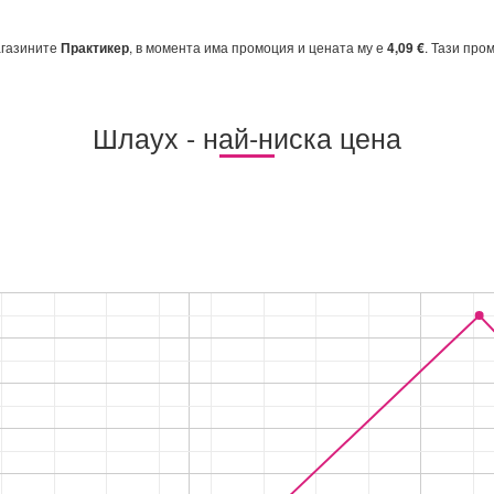
агазините
Практикер
, в момента има промоция и цената му е
4,09 €
. Тази про
Шлаух - най-ниска цена