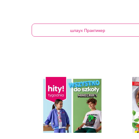
шлаух
Практикер