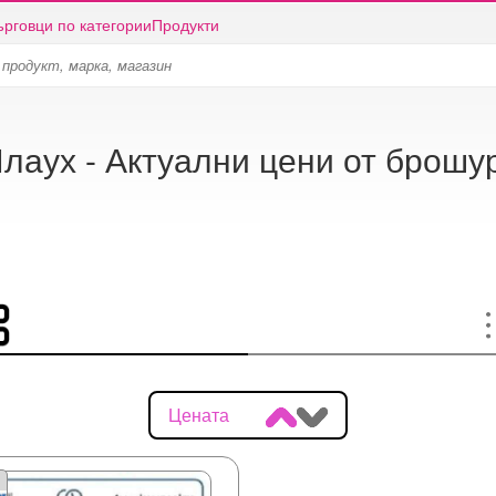
ърговци по категории
Продукти
лаух - Актуални цени от брошу
Цената