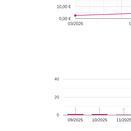
10,00 €
0,00 €
03/2026
40
20
1
1
1
1
0
0
0
09/2025
10/2025
11/202