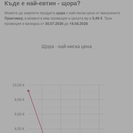
Къде е най-евтин -
щора
?
Можете да закупите продукта
щора
с най-ниска цена от магазините
Практикер
, в момента има промоция и цената му е
5,49 €
. Тази
промоция е валидна от
30.07.2026
до
19.08.2026
.
Щора - най-ниска цена
10,00 €
8,00 €
6,00 €
4,00 €