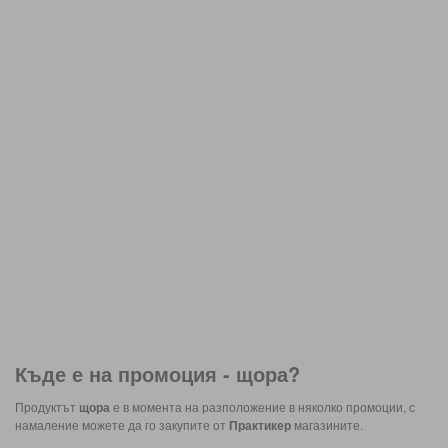
Къде е на промоция -
щора
?
Продуктът
щора
е в момента на разположение в няколко промоции, с
намаление можете да го закупите от
Практикер
магазините.