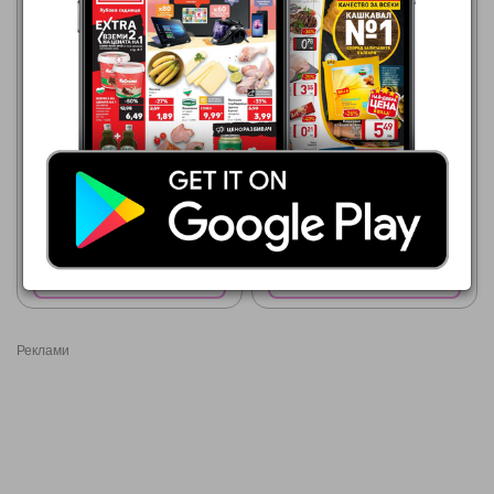
Кауфланд
Кауфланд
10.08.2026 - 16.08.2026
03.08.2026 - 09.08.2026
0,40 €
0,50 €
XIXO
BE Газирана напитка или
Студен чай
Покажи брошурата
Покажи брошурата
Реклами