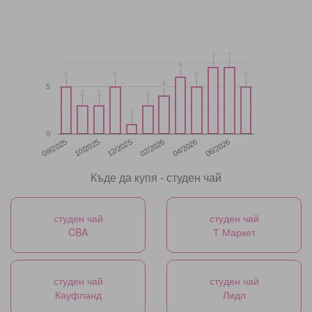
7
7
7
7
6
6
5
5
5
5
5
5
5
5
4
4
5
3
3
3
3
3
3
1
1
0
12/2025
06/2026
08/2025
02/2026
10/2025
04/2026
Къде да купя - студен чай
студен чай
студен чай
CBA
Т Маркет
студен чай
студен чай
Кауфланд
Лидл