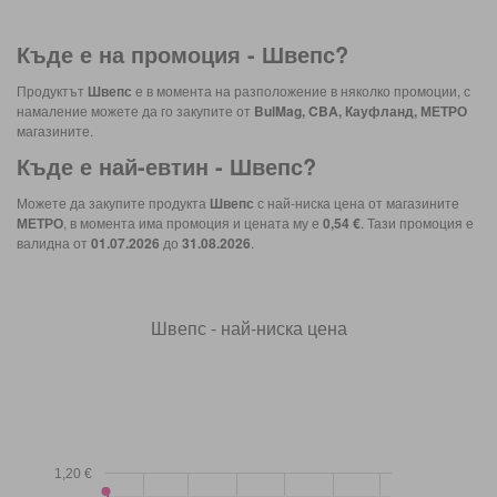
Къде е на промоция -
Швепс
?
Продуктът
Швепс
е в момента на разположение в няколко промоции, с
намаление можете да го закупите от
BulMag, CBA, Кауфланд, МЕТРО
магазините.
Къде е най-евтин -
Швепс
?
Можете да закупите продукта
Швепс
с най-ниска цена от магазините
МЕТРО
, в момента има промоция и цената му е
0,54 €
. Тази промоция е
валидна от
01.07.2026
до
31.08.2026
.
Швепс - най-ниска цена
1,20 €