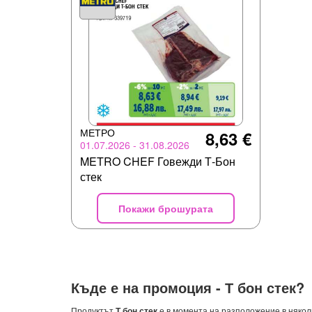
МЕТРО
8,63 €
01.07.2026 - 31.08.2026
METRO CHEF Говежди Т-Бон
стек
Покажи брошурата
Къде е на промоция -
Т бон стек
?
Продуктът
Т бон стек
е в момента на разположение в някол