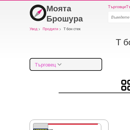
Моята
Търговци
Т
Брошура
Увод
>
Продукти
>
Т бон стек
Т б
Търговец