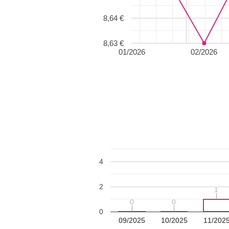
8,64 €
8,63 €
01/2026
02/2026
4
2
1
1
0
0
0
0
0
09/2025
10/2025
11/202