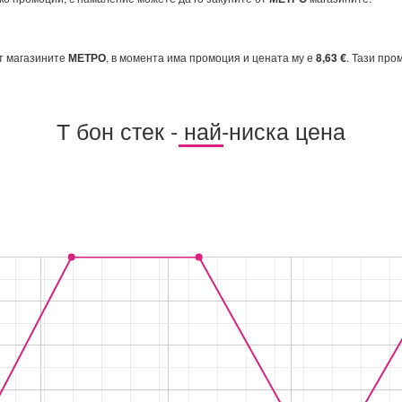
от магазините
МЕТРО
, в момента има промоция и цената му е
8,63 €
. Тази про
Т бон стек - най-ниска цена