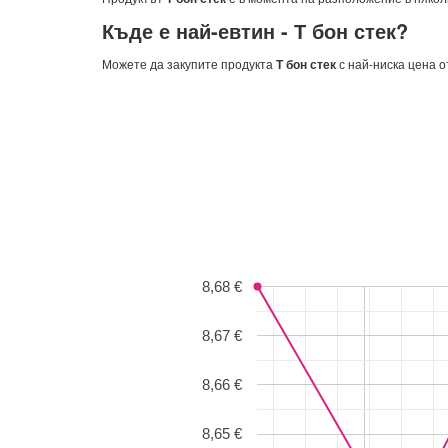
Къде е най-евтин -
Т бон стек
?
Можете да закупите продукта
Т бон стек
с най-ниска цена 
8,68 €
8,67 €
8,66 €
8,65 €