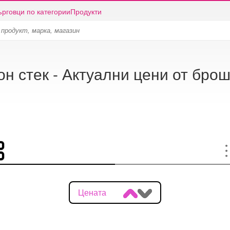
ърговци по категории
Продукти
он стек - Актуални цени от бро
Цената