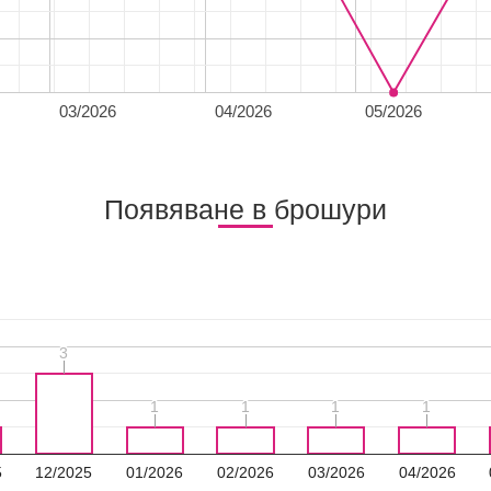
03/2026
04/2026
05/2026
Появяване в брошури
3
3
1
1
1
1
1
1
1
1
5
12/2025
01/2026
02/2026
03/2026
04/2026