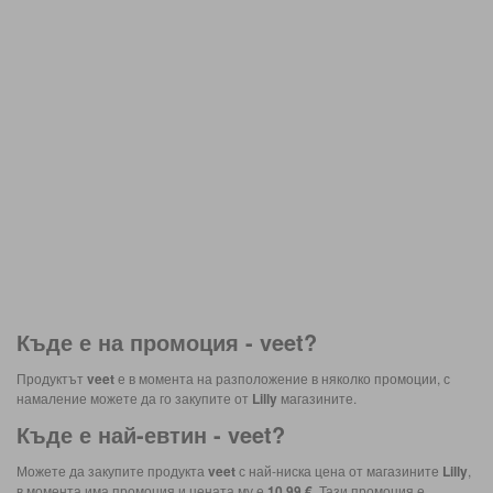
Къде е на промоция -
veet
?
Продуктът
veet
е в момента на разположение в няколко промоции, с
намаление можете да го закупите от
Lilly
магазините.
Къде е най-евтин -
veet
?
Можете да закупите продукта
veet
с най-ниска цена от магазините
Lilly
,
в момента има промоция и цената му е
10,99 €
. Тази промоция е