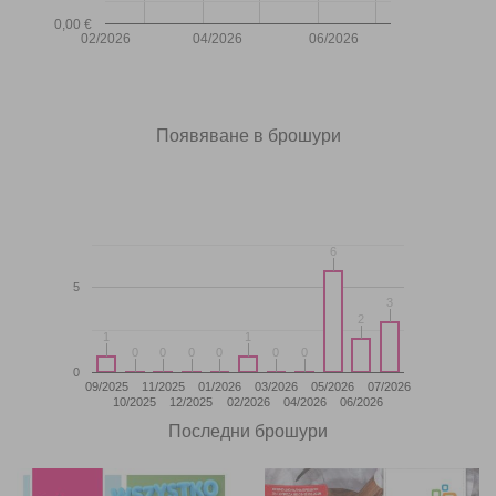
0,00 €
02/2026
04/2026
06/2026
Появяване в брошури
6
6
5
3
3
2
2
1
1
1
1
0
0
0
0
0
0
0
0
0
0
0
0
0
09/2025
11/2025
01/2026
03/2026
05/2026
07/2026
10/2025
12/2025
02/2026
04/2026
06/2026
Последни брошури