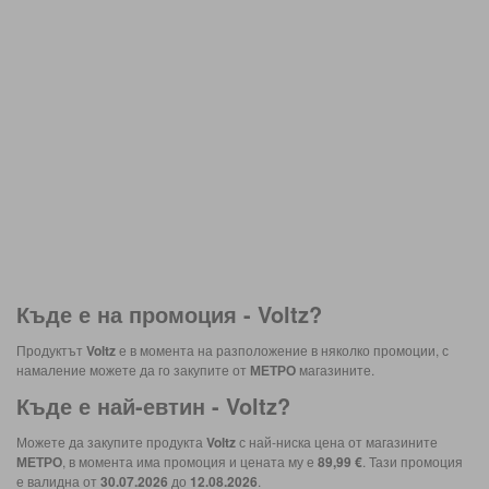
Къде е на промоция -
Voltz
?
Продуктът
Voltz
е в момента на разположение в няколко промоции, с
намаление можете да го закупите от
МЕТРО
магазините.
Къде е най-евтин -
Voltz
?
Можете да закупите продукта
Voltz
с най-ниска цена от магазините
МЕТРО
, в момента има промоция и цената му е
89,99 €
. Тази промоция
е валидна от
30.07.2026
до
12.08.2026
.