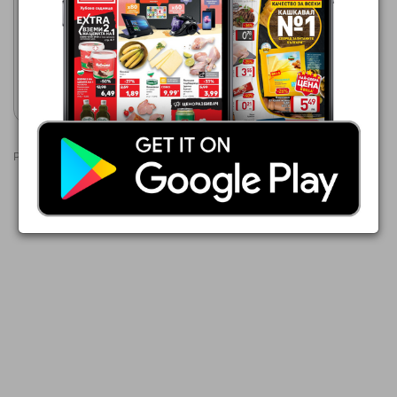
89,99 €
Кафемашина Oliver Voltz
8B1 OV51171E5
Покажи брошурата
Реклами