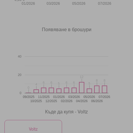
01/2026
03/2026
05/2026
07/2026
Появяване в брошури
40
20
12
12
8
8
8
8
6
6
6
6
6
6
6
6
5
5
5
5
4
4
0
0
0
09/2025
11/2025
01/2026
03/2026
05/2026
07/2026
10/2025
12/2025
02/2026
04/2026
06/2026
Къде да купя - Voltz
Voltz