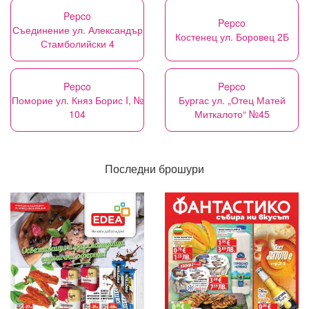
Pepco
Pepco
Съединение ул. Александър
Костенец ул. Боровец 2Б
Стамболийски 4
Pepco
Pepco
Поморие ул. Княз Борис I, №
Бургас ул. „Отец Матей
104
Миткалото“ №​45
Последни брошури