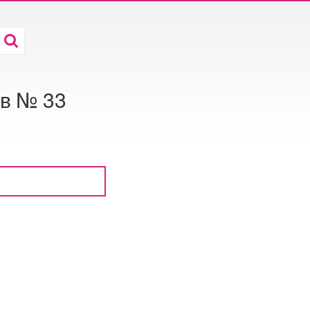
ев № 33