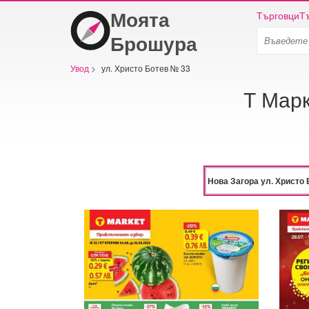
Моята
Търговци
Т
Брошура
Увод
>
ул. Христо Ботев № 33
Т Марк