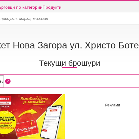
ърговци по категории
Продукти
ет Нова Загора ул. Христо Бот
Текущи брошури
Реклами