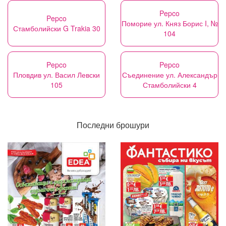
Pepco
Pepco
Поморие ул. Княз Борис I, №
Стамболийски G Trakia 30
104
Pepco
Pepco
Пловдив ул. Васил Левски
Съединение ул. Александър
105
Стамболийски 4
Последни брошури