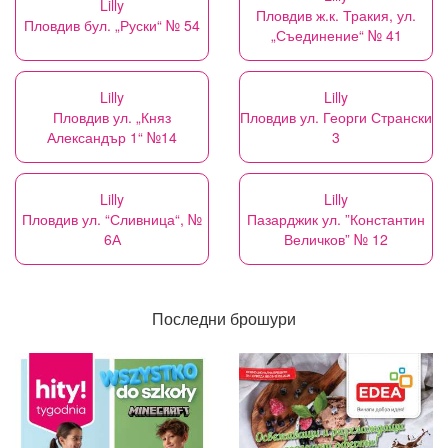
Lilly
Пловдив ж.к. Тракия, ул.
Пловдив бул. „Руски“ № 54
„Съединение“ № 41
Lilly
Lilly
Пловдив ул. „Княз
Пловдив ул. Георги Странски
Александър 1“ №14
3
Lilly
Lilly
Пловдив ул. “Сливница“, №
Пазарджик ул. ”Константин
6А
Величков” № 12
Последни брошури