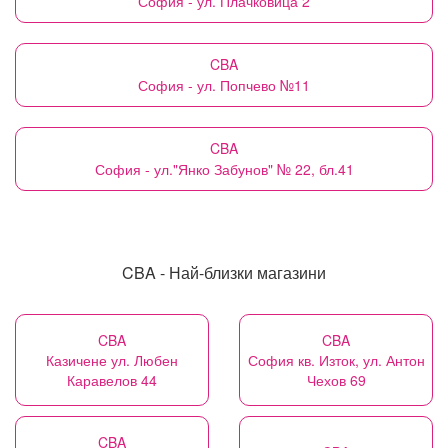
София - ул. Плачковица 2
CBA
София - ул. Попчево №11
CBA
София - ул."Янко Забунов" № 22, бл.41
CBA - Най-близки магазини
CBA
CBA
Казичене ул. Любен
София кв. Изток, ул. Антон
Каравелов 44
Чехов 69
CBA