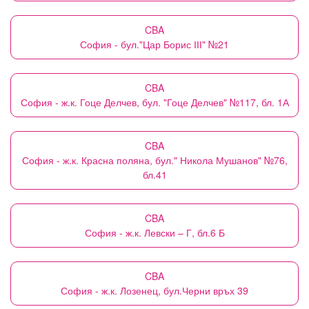
CBA
София - бул."Цар Борис ІІІ" №21
CBA
София - ж.к. Гоце Делчев, бул. "Гоце Делчев" №117, бл. 1А
CBA
София - ж.к. Красна поляна, бул." Никола Мушанов" №76,
бл.41
CBA
София - ж.к. Левски – Г, бл.6 Б
CBA
София - ж.к. Лозенец, бул.Черни връх 39