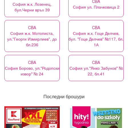
CBA
София ж.к. Лозенец,
София ул. Плачковица 2
бул.Черни връх 39
CBA
CBA
София ж.к. Мотописта,
София ж.к. Гоце Делчев,
ул."Георги Измирлиев", до
бул. "Гоце Делчев" №117, бл.
бл.236
1А
CBA
CBA
София Борово, ул."Родопски
София ул."Янко Забунов" №
извор" № 24
22, бл.41
Последни брошури