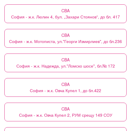
CBA
София - ж.к. Люлин 4, бул. „Захари Стоянов“, до бл. 417
CBA
София - ж.к. Мотописта, ул."Георги Измирлиев", до бл.236
CBA
София - ж.к. Надежда, ул."Ломско шосе", бл.№ 172
CBA
София - ж.к. Овча Купел 1, до бл.422
CBA
София - ж.к. Овча Купел 2, РУМ срещу 149 СОУ