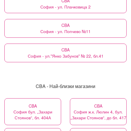
CBA
София - ул. Плачковица 2
CBA
София - ул. Попчево №11
CBA
София - ул."Янко Забунов" № 22, бл.41
CBA - Най-близки магазини
CBA
CBA
София бул. „Захари
София ж.к. Люлин 4, бул.
Стоянов“, бл. 404А
„Захари Стоянов“, до бл. 417