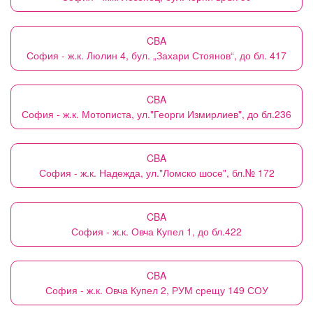
CBA
София - ж.к. Люлин 4, бул. „Захари Стоянов“, до бл. 417
CBA
София - ж.к. Мотописта, ул."Георги Измирлиев", до бл.236
CBA
София - ж.к. Надежда, ул."Ломско шосе", бл.№ 172
CBA
София - ж.к. Овча Купел 1, до бл.422
CBA
София - ж.к. Овча Купел 2, РУМ срещу 149 СОУ