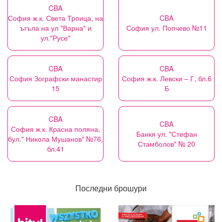
CBA
София ж.к. Света Троица, на
CBA
ъгъла на ул "Варна" и
София ул. Попчево №11
ул."Русе"
CBA
CBA
София Зографски манастир
София ж.к. Левски – Г, бл.6
15
Б
CBA
CBA
София ж.к. Красна поляна,
Банкя ул. "Стефан
бул." Никола Мушанов" №76,
Стамболов" № 20
бл.41
Последни брошури