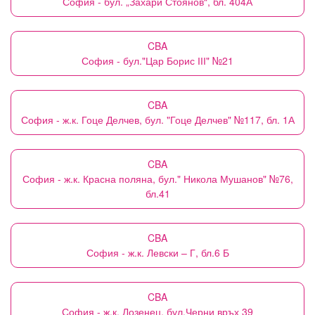
София - бул. „Захари Стоянов“, бл. 404А
CBA
София - бул."Цар Борис ІІІ" №21
CBA
София - ж.к. Гоце Делчев, бул. "Гоце Делчев" №117, бл. 1А
CBA
София - ж.к. Красна поляна, бул." Никола Мушанов" №76,
бл.41
CBA
София - ж.к. Левски – Г, бл.6 Б
CBA
София - ж.к. Лозенец, бул.Черни връх 39