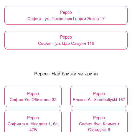
Pepco
София - ул. Полковник Георги Янков 17
Pepco
София - ул. Цар Самуил 119
Pepco - Най-близки магазини
Pepco
Pepco
София Ул. Обиколна 32
Елхово Al. Stamboliyski 167
Pepco
Pepco
София ж.к. Младост 1, бл.
София бул. Климент
47Б
Охридски 9