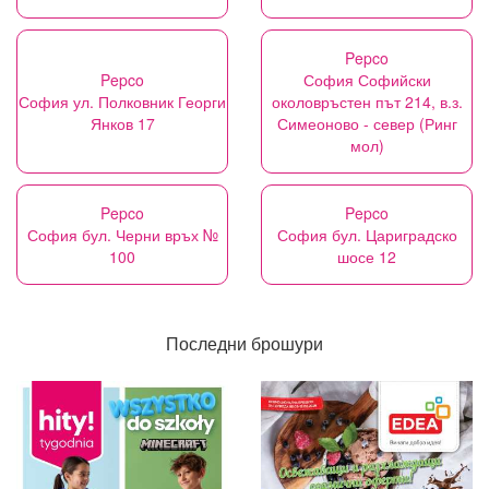
Pepco
Pepco
София Софийски
София ул. Полковник Георги
околовръстен път 214, в.з.
Янков 17
Симеоново - север (Ринг
мол)
Pepco
Pepco
София бул. Черни връх №
София бул. Цариградско
100
шосе 12
Последни брошури