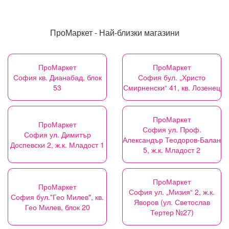
ПроМаркет - Най-близки магазини
ПроМаркет
ПроМаркет
София кв. Дианабад, блок
София бул. „Христо
53
Смирненски“ 41, кв. Лозенец
ПроМаркет
ПроМаркет
София ул. Проф.
София ул. Димитър
Александър Теодоров-Балан
Доспевски 2, ж.к. Младост 1
5, ж.к. Младост 2
ПроМаркет
ПроМаркет
София ул. „Мизия“ 2, ж.к.
София бул."Гео Милев", кв.
Яворов (ул. Светослав
Гео Милев, блок 20
Тертер №27)