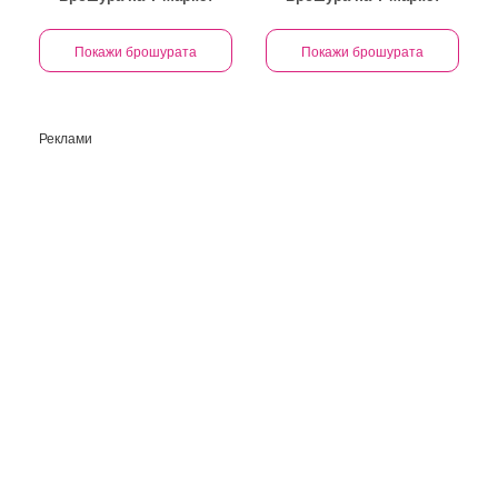
Покажи брошурата
Покажи брошурата
Реклами