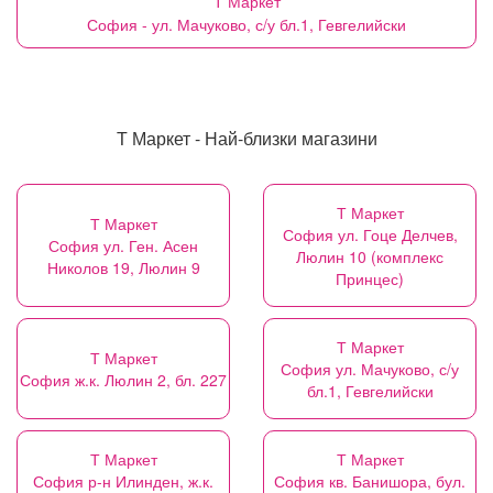
Т Маркет
София - ул. Мачуково, с/у бл.1, Гевгелийски
Т Маркет - Най-близки магазини
Т Маркет
Т Маркет
София ул. Гоце Делчев,
София ул. Ген. Асен
Люлин 10 (комплекс
Николов 19, Люлин 9
Принцес)
Т Маркет
Т Маркет
София ул. Мачуково, с/у
София ж.к. Люлин 2, бл. 227
бл.1, Гевгелийски
Т Маркет
Т Маркет
София р-н Илинден, ж.к.
София кв. Банишора, бул.