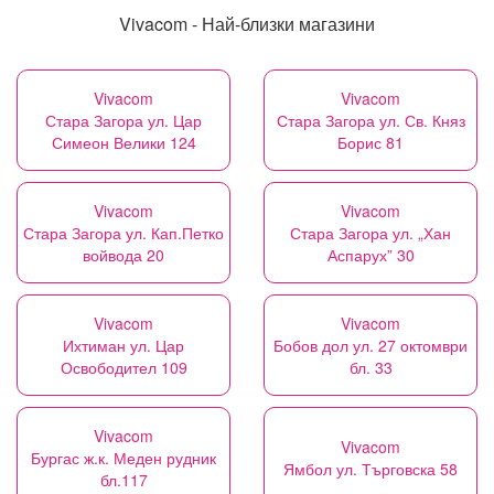
Vivacom - Най-близки магазини
Vivacom
Vivacom
Стара Загора ул. Цар
Стара Загора ул. Св. Княз
Симеон Велики 124
Борис 81
Vivacom
Vivacom
Стара Загора ул. Кап.Петко
Стара Загора ул. „Хан
войвода 20
Аспарух” 30
Vivacom
Vivacom
Ихтиман ул. Цар
Бобов дол ул. 27 октомври
Освободител 109
бл. 33
Vivacom
Vivacom
Бургас ж.к. Меден рудник
Ямбол ул. Търговска 58
бл.117