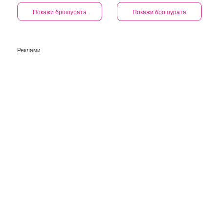
Покажи брошурата
Покажи брошурата
Реклами