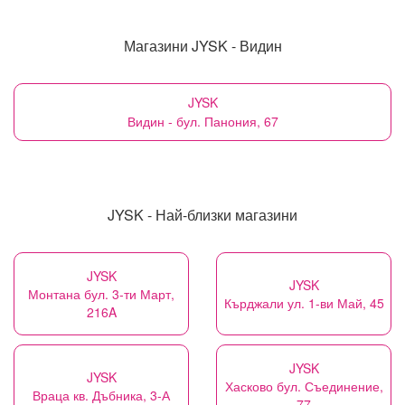
Магазини JYSK - Видин
JYSK
Видин - бул. Панония, 67
JYSK - Най-близки магазини
JYSK
JYSK
Монтана бул. 3-ти Март,
Кърджали ул. 1-ви Май, 45
216A
JYSK
JYSK
Хасково бул. Съединение,
Враца кв. Дъбника, 3-А
77