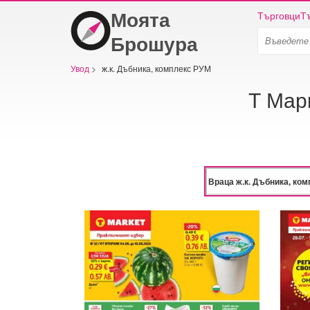
Моята
Търговци
Т
Брошура
Увод
>
ж.к. Дъбника, комплекс РУМ
Т Мар