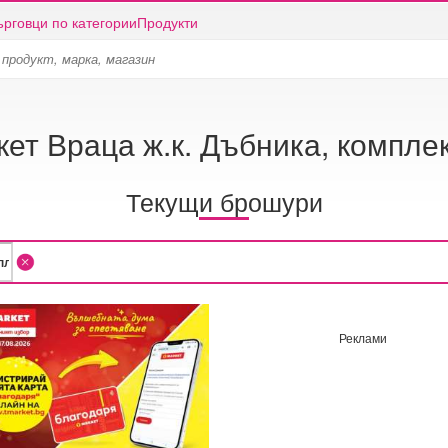
ърговци по категории
Продукти
кет Враца ж.к. Дъбника, компле
Текущи брошури
Реклами