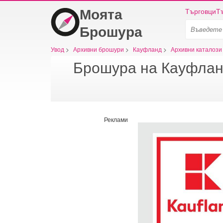
Моята
Търговци
Т
Брошура
Увод
>
Архивни брошури
>
Кауфланд
>
Архивни каталози
Брошура на Кауфланд 
Реклами