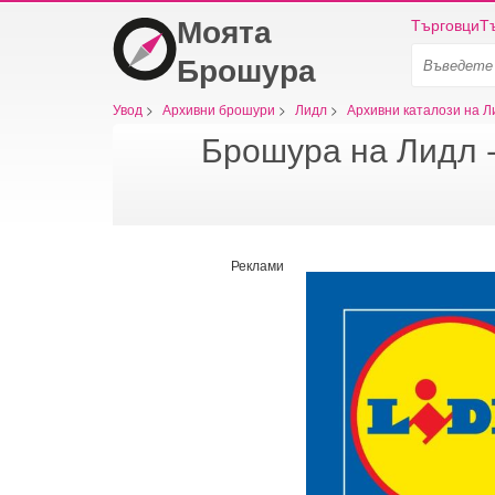
Моята
Търговци
Т
Брошура
Увод
>
Архивни брошури
>
Лидл
>
Архивни каталози на Л
Брошура на Лидл - 
Реклами