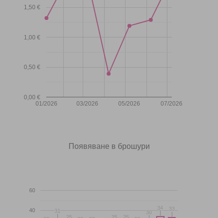
1,50 €
1,00 €
0,50 €
0,00 €
01/2026
03/2026
05/2026
07/2026
Появяване в брошури
60
34
34
33
33
40
31
31
30
30
25
25
25
25
25
25