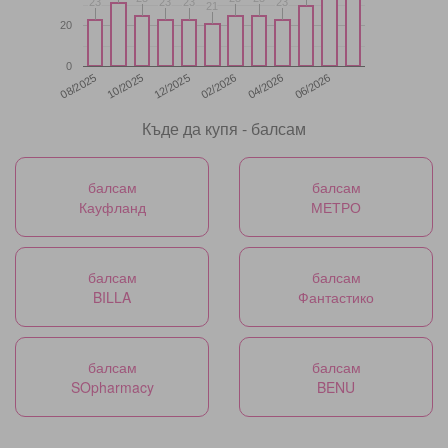
23
23
23
23
23
23
23
23
21
21
20
0
12/2025
06/2026
08/2025
02/2026
10/2025
04/2026
Къде да купя - балсам
балсам
балсам
Кауфланд
МЕТРО
балсам
балсам
BILLA
Фантастико
балсам
балсам
SOpharmacy
BENU