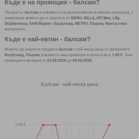
Къде е на промоция -
балсам
?
Продуктът
балсам
е в момента на разположение в няколко промоции, с
намаление можете да го закупите от
BENU, BILLA, HIT Max, Lilly,
SOpharmacy, КАМ Маркет, Кауфланд, МЕТРО, Пацони, Фантастико
магазините.
Къде е най-евтин -
балсам
?
Можете да закупите продукта
балсам
с най-ниска цена от магазините
Кауфланд, Пацони
, в момента има промоция и цената му е
1,99 €
. Тази
промоция е валидна от
03.08.2026
до
09.08.2026
.
Балсам - най-ниска цена
2,00 €