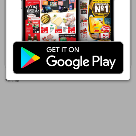
Кауфланд
03.08.2026 - 09.08.2026
Пацони
1,99 €
03.08.2026 - 16.08.2026
Schauma Шампоан или
1,99 €
Балсам
MEDIX PREMIUM BALSAM
Покажи брошурата
Покажи брошурата
Реклами