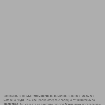
Ще намерите продукт
бормашина
на намалената цена от
28,62 €
в
магазина
Лидл
. Тази специална оферта е валидна от
10.08.2026
до
16.08.2026
. Ако желаете да закупите продукт
бормашина
, посетете най-