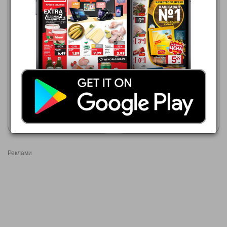
Лидл
10.08.2026 - 16.08.2026
Лидл
28,62 €
03.08.2026 - 09.08.2026
37,32 €
PARKSIDE Акумулаторна
бормашина
PARKSIDE Акумулаторна
бормашина
Покажи брошурата
Покажи брошурата
Реклами