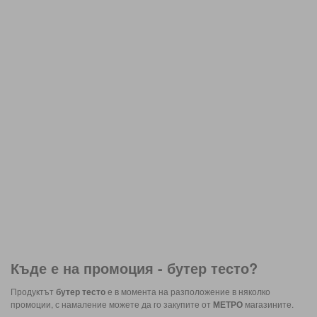
Къде е на промоция -
бутер тесто
?
Продуктът
бутер тесто
е в момента на разположение в няколко
промоции, с намаление можете да го закупите от
МЕТРО
магазините.