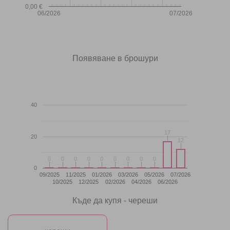
0,00 €
06/2026
07/2026
Появяване в брошури
40
17
17
20
12
12
0
0
0
0
0
0
0
0
0
0
0
0
0
0
0
0
0
0
0
09/2025
11/2025
01/2026
03/2026
05/2026
07/2026
10/2025
12/2025
02/2026
04/2026
06/2026
Къде да купя - череши