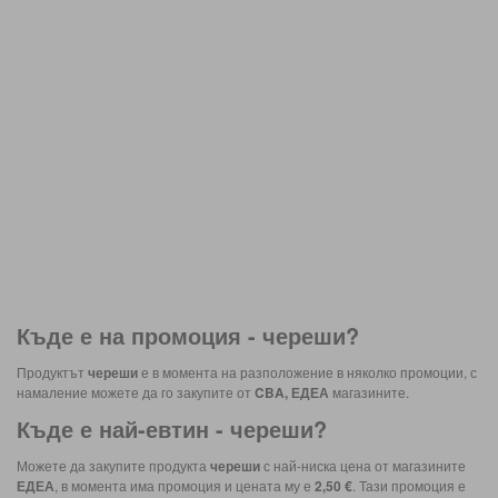
Къде е на промоция -
череши
?
Продуктът
череши
е в момента на разположение в няколко промоции, с
намаление можете да го закупите от
CBA, ЕДЕА
магазините.
Къде е най-евтин -
череши
?
Можете да закупите продукта
череши
с най-ниска цена от магазините
ЕДЕА
, в момента има промоция и цената му е
2,50 €
. Тази промоция е