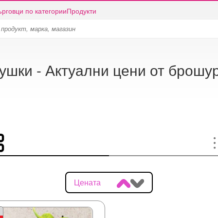
ърговци по категории
Продукти
ушки - Актуални цени от брошу
Цената