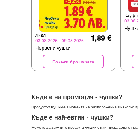
Кауфл
03.08.
Чушк
Лидл
1,89 €
03.08.2026 - 09.08.2026
Червени чушки
Покажи брошурата
Къде е на промоция -
чушки
?
Продуктът
чушки
е в момента на разположение в няколко п
Къде е най-евтин -
чушки
?
Можете да закупите продукта
чушки
с най-ниска цена от м