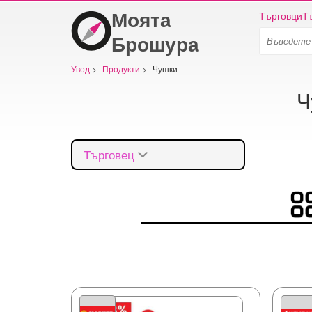
Моята
Търговци
Т
Брошура
Увод
>
Продукти
>
Чушки
Ч
Търговец