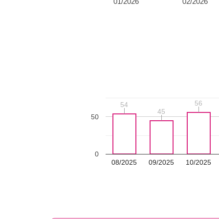
01/2026
02/2026
56
56
54
54
45
45
50
0
08/2025
09/2025
10/2025